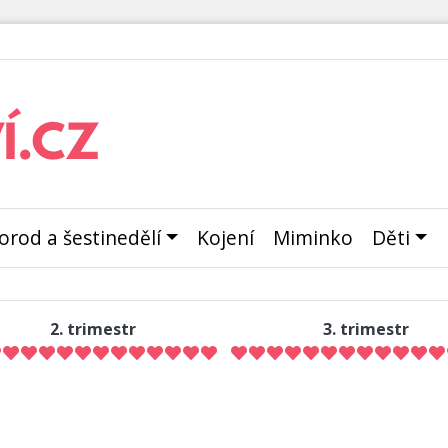
orod a šestinedělí
Kojení
Miminko
Děti
2. trimestr
3. trimestr