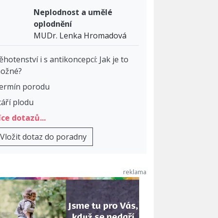
Neplodnost a umělé
oplodnění
MUDr. Lenka Hromadová
ěhotenství i s antikoncepcí: Jak je to
ožné?
ermín porodu
táří plodu
íce dotazů...
Vložit dotaz do poradny