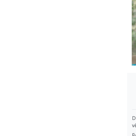
D
v
F