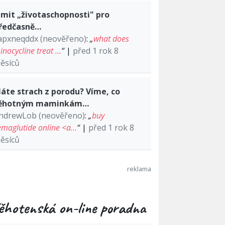
imit „životaschopnosti" pro
ředčasně…
apxneqddx (neověřeno)
:
„
what does
inocycline treat …
“
|
před 1 rok 8
ěsíců
áte strach z porodu? Víme, co
ěhotným maminkám…
ndrewLob (neověřeno)
:
„
buy
emaglutide online <a…
“
|
před 1 rok 8
ěsíců
ěhotenská on-line poradna