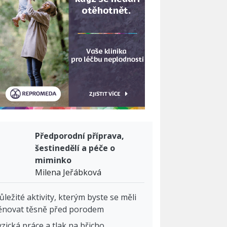
Předporodní příprava,
šestinedělí a péče o
miminko
Milena Jeřábková
ůležité aktivity, kterým byste se měli
ěnovat těsně před porodem
yzická práce a tlak na břicho