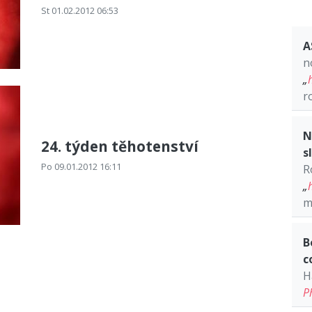
St 01.02.2012 06:53
A
n
„
r
N
24. týden těhotenství
s
Po 09.01.2012 16:11
R
„
m
B
c
H
P