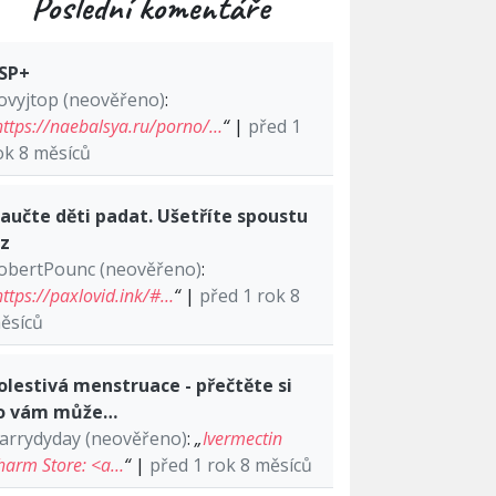
Poslední komentáře
SP+
ovyjtop (neověřeno)
:
https://naebalsya.ru/porno/…
“
|
před 1
ok 8 měsíců
aučte děti padat. Ušetříte spoustu
lz
obertPounc (neověřeno)
:
https://paxlovid.ink/#…
“
|
před 1 rok 8
ěsíců
olestivá menstruace - přečtěte si
o vám může…
arrydyday (neověřeno)
:
„
Ivermectin
harm Store: <a…
“
|
před 1 rok 8 měsíců