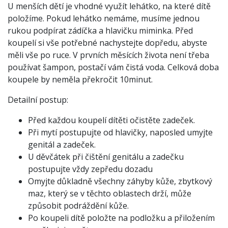
U menších dětí je vhodné využít lehátko, na které dítě
položíme. Pokud lehátko nemáme, musíme jednou
rukou podpírat zádíčka a hlavičku miminka. Před
koupelí si vše potřebné nachystejte dopředu, abyste
měli vše po ruce. V prvních měsících života není třeba
používat šampon, postačí vám čistá voda. Celková doba
koupele by neměla překročit 10minut.
Detailní postup:
Před každou koupelí dítěti očistěte zadeček.
Při mytí postupujte od hlavičky, naposled umyjte
genitál a zadeček.
U děvčátek při čištění genitálu a zadečku
postupujte vždy zepředu dozadu
Omyjte důkladně všechny záhyby kůže, zbytkový
maz, který se v těchto oblastech drží, může
způsobit podráždění kůže.
Po koupeli dítě položte na podložku a přiložením