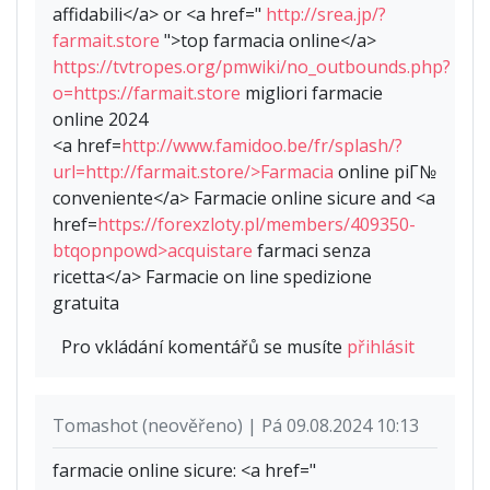
affidabili</a> or <a href="
http://srea.jp/?
farmait.store
">top farmacia online</a>
https://tvtropes.org/pmwiki/no_outbounds.php?
o=https://farmait.store
migliori farmacie
online 2024
<a href=
http://www.famidoo.be/fr/splash/?
url=http://farmait.store/>Farmacia
online piГ№
conveniente</a> Farmacie online sicure and <a
href=
https://forexzloty.pl/members/409350-
btqopnpowd>acquistare
farmaci senza
ricetta</a> Farmacie on line spedizione
gratuita
Pro vkládání komentářů se musíte
přihlásit
Tomashot (neověřeno) | Pá 09.08.2024 10:13
farmacie online sicure: <a href="