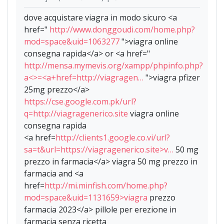
dove acquistare viagra in modo sicuro <a
href="
http://www.donggoudi.com/home.php?
mod=space&uid=1063277
">viagra online
consegna rapida</a> or <a href="
http://mensa.mymevis.org/xampp/phpinfo.php?
a<>=<a+href=http://viagragen…
">viagra pfizer
25mg prezzo</a>
https://cse.google.com.pk/url?
q=http://viagragenerico.site
viagra online
consegna rapida
<a href=
http://clients1.google.co.vi/url?
sa=t&url=https://viagragenerico.site>v…
50 mg
prezzo in farmacia</a> viagra 50 mg prezzo in
farmacia and <a
href=
http://mi.minfish.com/home.php?
mod=space&uid=1131659>viagra
prezzo
farmacia 2023</a> pillole per erezione in
farmacia senza ricetta