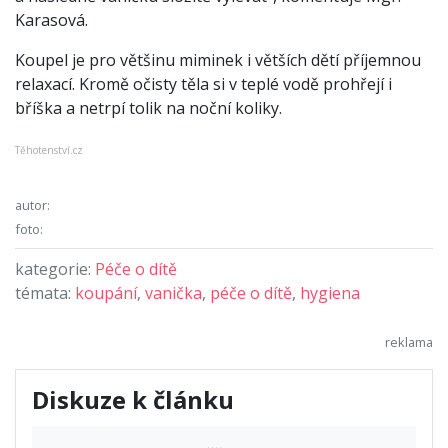
Karasová.
Koupel je pro většinu miminek i větších dětí příjemnou
relaxací. Kromě očisty těla si v teplé vodě prohřejí i
bříška a netrpí tolik na noční koliky.
Těhotenství.cz
autor:
foto:
kategorie:
Péče o dítě
témata:
koupání
,
vanička
,
péče o dítě
,
hygiena
Diskuze k článku