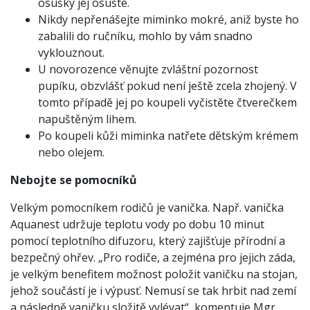
osušky jej osušte.
Nikdy nepřenášejte miminko mokré, aniž byste ho
zabalili do ručníku, mohlo by vám snadno
vyklouznout.
U novorozence věnujte zvláštní pozornost
pupíku, obzvlášť pokud není ještě zcela zhojený. V
tomto případě jej po koupeli vyčistěte čtverečkem
napuštěným lihem.
Po koupeli kůži miminka natřete dětským krémem
nebo olejem.
Nebojte se pomocníků
Velkým pomocníkem rodičů je vanička. Např. vanička
Aquanest udržuje teplotu vody po dobu 10 minut
pomocí teplotního difuzoru, který zajišťuje přírodní a
bezpečný ohřev. „Pro rodiče, a zejména pro jejich záda,
je velkým benefitem možnost položit vaničku na stojan,
jehož součástí je i výpusť. Nemusí se tak hrbit nad zemí
a následně vaničku složitě vylévat“, komentuje Mgr.