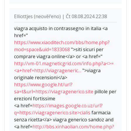
Elliottjes (neověřeno) | Čt 08.08.2024 22:38
viagra acquisto in contrassegno in italia <a
href="
https://www.xiaoditech.com/bbs/home.php?
mod=space&uid=1833068
">siti sicuri per
comprare viagra online</a> or <a href="
http://vm-01.magneticgrid.com/info.php?a<>=
<a+href=http://viagrageneric…
">viagra
originale recensioni</a>
https://www.google.ht/url?
sa=t&url=https://viagragenerico.site
pillole per
erezioni fortissime
<a href=
https://images.google.co.uz/url?
q=https://viagragenerico.site>cialis
farmacia
senza ricetta</a> viagra generico sandoz and
<a href=
http://bbs.xinhaolian.com/home.php?