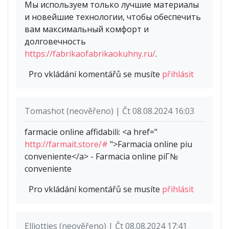
Мы используем только лучшие материалы
и новейшие технологии, чтобы обеспечить
вам максимальный комфорт и
долговечность
https://fabrikaofabrikaokuhny.ru/
.
Pro vkládání komentářů se musíte
přihlásit
Tomashot (neověřeno) | Čt 08.08.2024 16:03
farmacie online affidabili: <a href="
http://farmait.store/#
">Farmacia online piu
conveniente</a> - Farmacia online piГ№
conveniente
Pro vkládání komentářů se musíte
přihlásit
Elliottjes (neověřeno) | Čt 08.08.2024 17:41