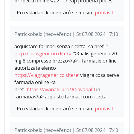
propecia online</a> - cheap propecia prices
Pro vkládání komentářů se musíte
přihlásit
Patrickobeld (neověřeno) | St 07.08.2024 17:10
acquistare farmaci senza ricetta: <a href="
http://cialisgenerico.life/#
">Cialis generico 20
mg 8 compresse prezzo</a> - farmacie online
autorizzate elenco
https://viagragenerico.site/#
viagra cosa serve
farmacia online <a
href=
https://avanafil.pro/#>avanafil
in
farmacia</a> acquisto farmaci con ricetta
Pro vkládání komentářů se musíte
přihlásit
Patrickobeld (neověřeno) | St 07.08.2024 17:40