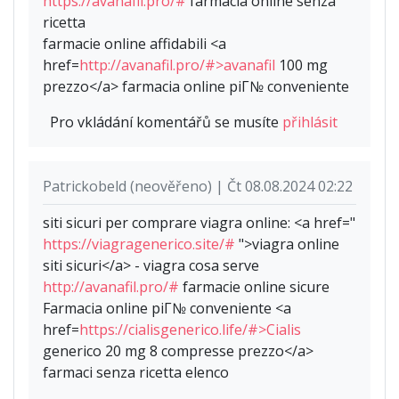
https://avanafil.pro/#
farmacia online senza
ricetta
farmacie online affidabili <a
href=
http://avanafil.pro/#>avanafil
100 mg
prezzo</a> farmacia online piГ№ conveniente
Pro vkládání komentářů se musíte
přihlásit
Patrickobeld (neověřeno) | Čt 08.08.2024 02:22
siti sicuri per comprare viagra online: <a href="
https://viagragenerico.site/#
">viagra online
siti sicuri</a> - viagra cosa serve
http://avanafil.pro/#
farmacie online sicure
Farmacia online piГ№ conveniente <a
href=
https://cialisgenerico.life/#>Cialis
generico 20 mg 8 compresse prezzo</a>
farmaci senza ricetta elenco