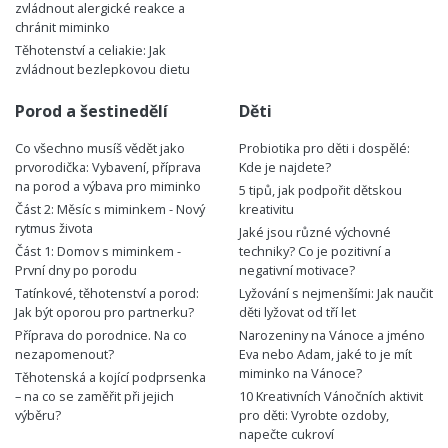
zvládnout alergické reakce a
chránit miminko
Těhotenství a celiakie: Jak
zvládnout bezlepkovou dietu
Porod a šestinedělí
Děti
Co všechno musíš vědět jako
Probiotika pro děti i dospělé:
prvorodička: Vybavení, příprava
Kde je najdete?
na porod a výbava pro miminko
5 tipů, jak podpořit dětskou
Část 2: Měsíc s miminkem - Nový
kreativitu
rytmus života
Jaké jsou různé výchovné
Část 1: Domov s miminkem -
techniky? Co je pozitivní a
První dny po porodu
negativní motivace?
Tatínkové, těhotenství a porod:
Lyžování s nejmenšími: Jak naučit
Jak být oporou pro partnerku?
děti lyžovat od tří let
Příprava do porodnice. Na co
Narozeniny na Vánoce a jméno
nezapomenout?
Eva nebo Adam, jaké to je mít
miminko na Vánoce?
Těhotenská a kojící podprsenka
– na co se zaměřit při jejich
10 Kreativních Vánočních aktivit
výběru?
pro děti: Vyrobte ozdoby,
napečte cukroví