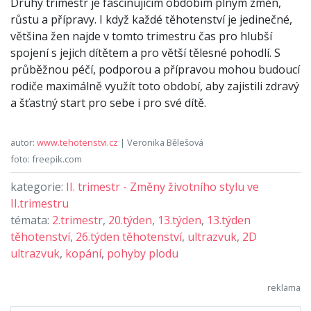
Druhý trimestr je fascinujícím obdobím plným změn,
růstu a přípravy. I když každé těhotenství je jedinečné,
většina žen najde v tomto trimestru čas pro hlubší
spojení s jejich dítětem a pro větší tělesné pohodlí. S
průběžnou péčí, podporou a přípravou mohou budoucí
rodiče maximálně využít toto období, aby zajistili zdravý
a šťastný start pro sebe i pro své dítě.
autor:
www.tehotenstvi.cz
| Veronika Bělešová
foto: freepik.com
kategorie:
II. trimestr - Změny životního stylu ve
II.trimestru
témata:
2.trimestr
,
20.týden
,
13.týden
,
13.týden
těhotenství
,
26.týden těhotenství
,
ultrazvuk
,
2D
ultrazvuk
,
kopání
,
pohyby plodu