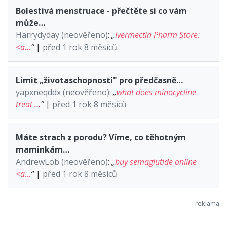
Bolestivá menstruace - přečtěte si co vám
může…
Harrydyday (neověřeno)
:
„
Ivermectin Pharm Store:
<a…
“
|
před 1 rok 8 měsíců
Limit „životaschopnosti" pro předčasně…
yapxneqddx (neověřeno)
:
„
what does minocycline
treat …
“
|
před 1 rok 8 měsíců
Máte strach z porodu? Víme, co těhotným
maminkám…
AndrewLob (neověřeno)
:
„
buy semaglutide online
<a…
“
|
před 1 rok 8 měsíců