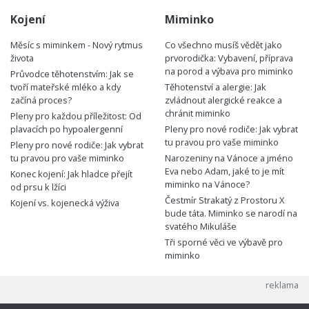
Kojení
Miminko
Měsíc s miminkem - Nový rytmus
Co všechno musíš vědět jako
života
prvorodička: Vybavení, příprava
na porod a výbava pro miminko
Průvodce těhotenstvím: Jak se
tvoří mateřské mléko a kdy
Těhotenství a alergie: Jak
začíná proces?
zvládnout alergické reakce a
chránit miminko
Pleny pro každou příležitost: Od
plavacích po hypoalergenní
Pleny pro nové rodiče: Jak vybrat
tu pravou pro vaše miminko
Pleny pro nové rodiče: Jak vybrat
tu pravou pro vaše miminko
Narozeniny na Vánoce a jméno
Eva nebo Adam, jaké to je mít
Konec kojení: Jak hladce přejít
miminko na Vánoce?
od prsu k lžíci
Čestmír Strakatý z Prostoru X
Kojení vs. kojenecká výživa
bude táta. Miminko se narodí na
svatého Mikuláše
Tři sporné věci ve výbavě pro
miminko