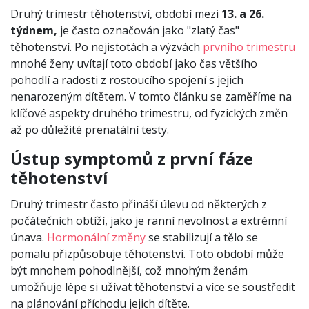
Druhý trimestr těhotenství, období mezi
13. a 26.
týdnem,
je často označován jako "zlatý čas"
těhotenství. Po nejistotách a výzvách
prvního trimestru
mnohé ženy uvítají toto období jako čas většího
pohodlí a radosti z rostoucího spojení s jejich
nenarozeným dítětem. V tomto článku se zaměříme na
klíčové aspekty druhého trimestru, od fyzických změn
až po důležité prenatální testy.
Ústup symptomů z první fáze
těhotenství
Druhý trimestr často přináší úlevu od některých z
počátečních obtíží, jako je ranní nevolnost a extrémní
únava.
Hormonální změny
se stabilizují a tělo se
pomalu přizpůsobuje těhotenství. Toto období může
být mnohem pohodlnější, což mnohým ženám
umožňuje lépe si užívat těhotenství a více se soustředit
na plánování příchodu jejich dítěte.