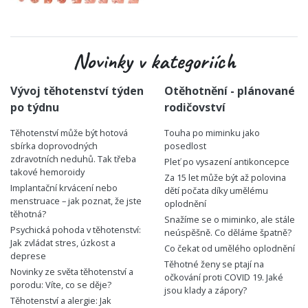
Novinky v kategoriích
Vývoj těhotenství týden
Otěhotnění - plánované
po týdnu
rodičovství
Těhotenství může být hotová
Touha po miminku jako
sbírka doprovodných
posedlost
zdravotních neduhů. Tak třeba
Pleť po vysazení antikoncepce
takové hemoroidy
Za 15 let může být až polovina
Implantační krvácení nebo
dětí počata díky umělému
menstruace – jak poznat, že jste
oplodnění
těhotná?
Snažíme se o miminko, ale stále
Psychická pohoda v těhotenství:
neúspěšně. Co děláme špatně?
Jak zvládat stres, úzkost a
Co čekat od umělého oplodnění
deprese
Těhotné ženy se ptají na
Novinky ze světa těhotenství a
očkování proti COVID 19. Jaké
porodu: Víte, co se děje?
jsou klady a zápory?
Těhotenství a alergie: Jak