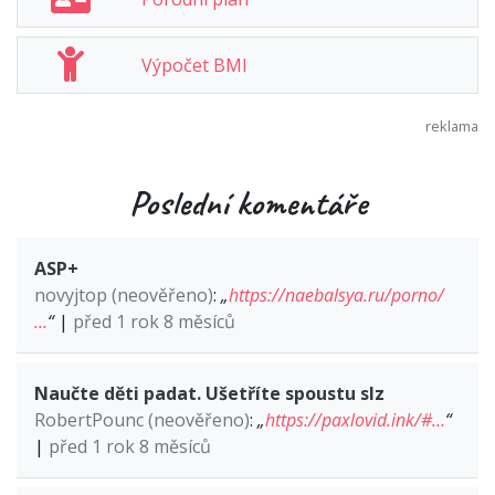
Výpočet BMI
Poslední komentáře
ASP+
novyjtop (neověřeno)
:
„
https://naebalsya.ru/porno/
…
“
|
před 1 rok 8 měsíců
Naučte děti padat. Ušetříte spoustu slz
RobertPounc (neověřeno)
:
„
https://paxlovid.ink/#…
“
|
před 1 rok 8 měsíců