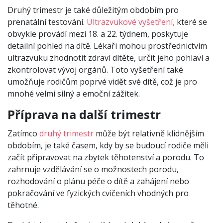
Druhý trimestr je také důležitým obdobím pro
prenatální testování.
Ultrazvukové vyšetření,
které se
obvykle provádí mezi 18. a 22. týdnem, poskytuje
detailní pohled na dítě. Lékaři mohou prostřednictvím
ultrazvuku zhodnotit zdraví dítěte, určit jeho pohlaví a
zkontrolovat vývoj orgánů. Toto vyšetření také
umožňuje rodičům poprvé vidět své dítě, což je pro
mnohé velmi silný a emoční zážitek.
Příprava na další trimestr
Zatímco
druhý trimestr
může být relativně klidnějším
obdobím, je také časem, kdy by se budoucí rodiče měli
začít připravovat na zbytek těhotenství a porodu. To
zahrnuje vzdělávání se o možnostech porodu,
rozhodování o plánu péče o dítě a zahájení nebo
pokračování ve fyzických cvičeních vhodných pro
těhotné.