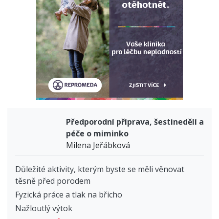
Předporodní příprava, šestinedělí a
péče o miminko
Milena Jeřábková
Důležité aktivity, kterým byste se měli věnovat
těsně před porodem
Fyzická práce a tlak na břicho
Nažloutlý výtok