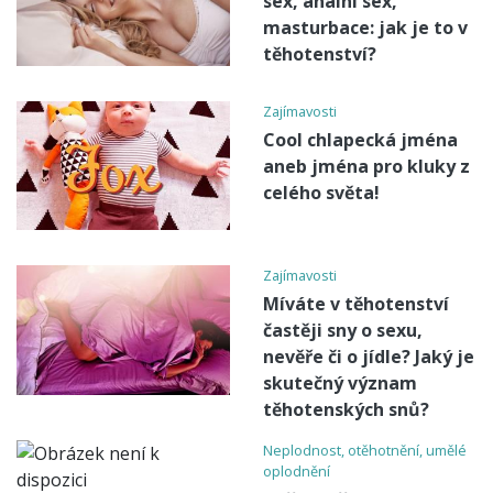
sex, anální sex,
masturbace: jak je to v
těhotenství?
Zajímavosti
Cool chlapecká jména
aneb jména pro kluky z
celého světa!
Zajímavosti
Míváte v těhotenství
častěji sny o sexu,
nevěře či o jídle? Jaký je
skutečný význam
těhotenských snů?
Neplodnost, otěhotnění, umělé
oplodnění