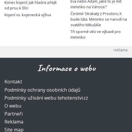
Eva nebo Adam, jaké to je mít
Konec kojení: Jak hladce přejít
miminko na Vánoce?
od prsu k lžíci
Čestmír Strakatý z Prostoru X
Kojení vs. kojenecká výživa
bude táta. Miminko se narodí na
svatého Mikuláše
Tři sporné věci ve výbavě pro
miminko
Informace o webu
Kontakt
Podmínky ochrany osobních údajů
Podmínky užívání webu tehotenstvi.cz
O webu
Partneři
Reklama
Site map