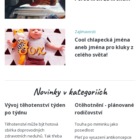
Zajímavosti
Cool chlapecká jména
aneb jména pro kluky z
celého světa!
Novinky v kategoriích
Vývoj těhotenství týden
Otěhotnění - plánované
po týdnu
rodičovství
Těhotenství může být hotová
Touha po miminku jako
sbírka doprovodných
posedlost
zdravotních neduhů. Tak třeba
Pleť po vysazení antikoncepce