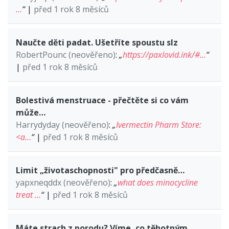
…
“
|
před 1 rok 8 měsíců
Naučte děti padat. Ušetříte spoustu slz
RobertPounc (neověřeno)
:
„
https://paxlovid.ink/#…
“
|
před 1 rok 8 měsíců
Bolestivá menstruace - přečtěte si co vám
může…
Harrydyday (neověřeno)
:
„
Ivermectin Pharm Store:
<a…
“
|
před 1 rok 8 měsíců
Limit „životaschopnosti" pro předčasně…
yapxneqddx (neověřeno)
:
„
what does minocycline
treat …
“
|
před 1 rok 8 měsíců
Máte strach z porodu? Víme, co těhotným