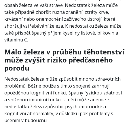
obsah železa ve vaší stravě. Nedostatek železa může
také případně zhoršit různá zranění, ztráty krve,
krvácení nebo onemocnění zažívacího ústrojí, které
zhoršují vstřebávání železa. K nedostatku železa může
také přispět špatný příjem kyseliny listové, bílkovin a
vitamínu C.
Málo železa v průběhu těhotenství
může zvýšit riziko předčasného
porodu
Nedostatek železa může způsobit mnoho zdravotních
problémů. Běžné potíže s tímto spojené zahrnují
opožděnou kognitivní funkci, špatný fyzickou zdatnost
a sníženou imunitní funkci. U dětí může anemie z
nedostatku železa způsobit psychomotorické a
kognitivní abnormality, v důsledku pak problémy s
učením v budoucnu.