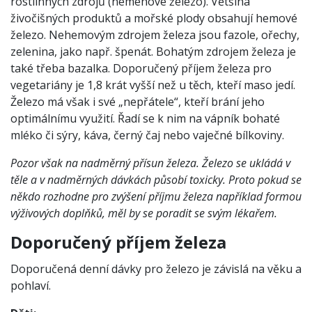
rostlinných zdrojů (nemehové železo). Většina
živočišných produktů a mořské plody obsahují hemové
železo. Nehemovým zdrojem železa jsou fazole, ořechy,
zelenina, jako např. špenát. Bohatým zdrojem železa je
také třeba bazalka. Doporučený příjem železa pro
vegetariány je 1,8 krát vyšší než u těch, kteří maso jedí.
Železo má však i své „nepřátele“, kteří brání jeho
optimálnímu využití. Řadí se k nim na vápník bohaté
mléko či sýry, káva, černý čaj nebo vaječné bílkoviny.
Pozor však na nadměrný přísun železa. Železo se ukládá v
těle a v nadměrných dávkách působí toxicky. Proto pokud se
někdo rozhodne pro zvýšení příjmu železa například formou
výživových doplňků, měl by se poradit se svým lékařem.
Doporučený příjem železa
Doporučená denní dávky pro železo je závislá na věku a
pohlaví.