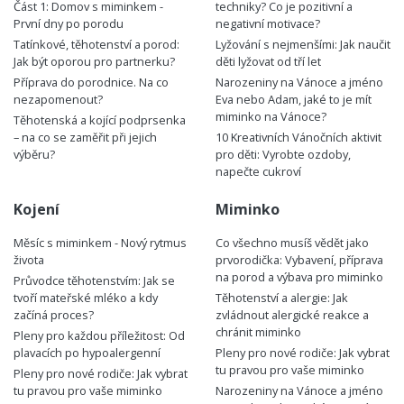
Část 1: Domov s miminkem -
techniky? Co je pozitivní a
První dny po porodu
negativní motivace?
Tatínkové, těhotenství a porod:
Lyžování s nejmenšími: Jak naučit
Jak být oporou pro partnerku?
děti lyžovat od tří let
Příprava do porodnice. Na co
Narozeniny na Vánoce a jméno
nezapomenout?
Eva nebo Adam, jaké to je mít
miminko na Vánoce?
Těhotenská a kojící podprsenka
– na co se zaměřit při jejich
10 Kreativních Vánočních aktivit
výběru?
pro děti: Vyrobte ozdoby,
napečte cukroví
Kojení
Miminko
Měsíc s miminkem - Nový rytmus
Co všechno musíš vědět jako
života
prvorodička: Vybavení, příprava
na porod a výbava pro miminko
Průvodce těhotenstvím: Jak se
tvoří mateřské mléko a kdy
Těhotenství a alergie: Jak
začíná proces?
zvládnout alergické reakce a
chránit miminko
Pleny pro každou příležitost: Od
plavacích po hypoalergenní
Pleny pro nové rodiče: Jak vybrat
tu pravou pro vaše miminko
Pleny pro nové rodiče: Jak vybrat
tu pravou pro vaše miminko
Narozeniny na Vánoce a jméno