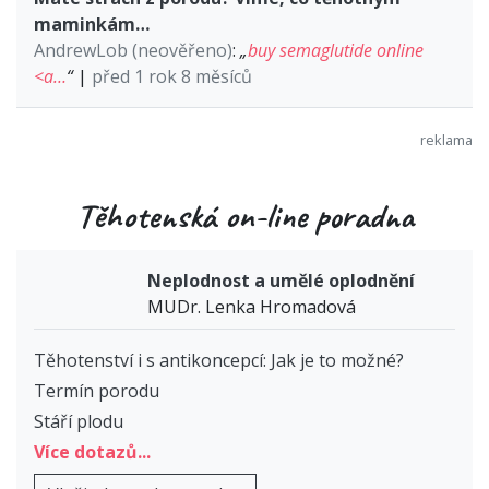
maminkám…
AndrewLob (neověřeno)
:
„
buy semaglutide online
<a…
“
|
před 1 rok 8 měsíců
Těhotenská on-line poradna
Neplodnost a umělé oplodnění
MUDr. Lenka Hromadová
Těhotenství i s antikoncepcí: Jak je to možné?
Termín porodu
Stáří plodu
Více dotazů...