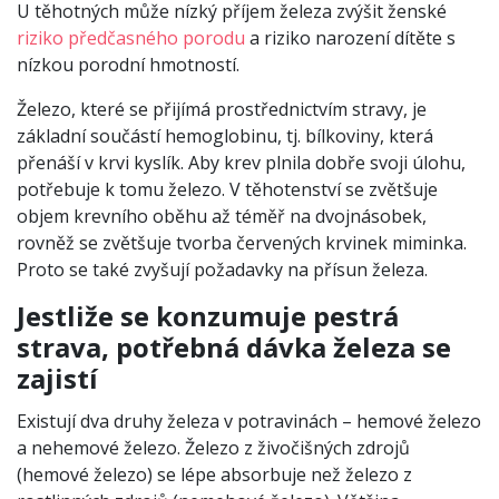
U těhotných může nízký příjem železa zvýšit ženské
riziko předčasného porodu
a riziko narození dítěte s
nízkou porodní hmotností.
Železo, které se přijímá prostřednictvím stravy, je
základní součástí hemoglobinu, tj. bílkoviny, která
přenáší v krvi kyslík. Aby krev plnila dobře svoji úlohu,
potřebuje k tomu železo. V těhotenství se zvětšuje
objem krevního oběhu až téměř na dvojnásobek,
rovněž se zvětšuje tvorba červených krvinek miminka.
Proto se také zvyšují požadavky na přísun železa.
Jestliže se konzumuje pestrá
strava, potřebná dávka železa se
zajistí
Existují dva druhy železa v potravinách – hemové železo
a nehemové železo. Železo z živočišných zdrojů
(hemové železo) se lépe absorbuje než železo z