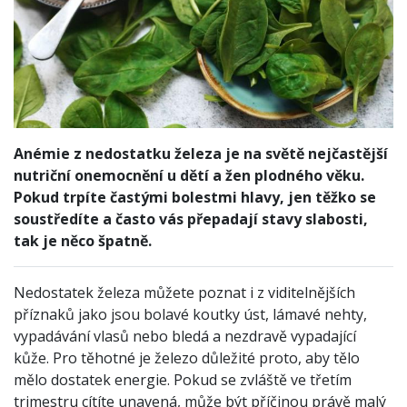
Anémie z nedostatku železa je na světě nejčastější
nutriční onemocnění u dětí a žen plodného věku.
Pokud trpíte častými bolestmi hlavy, jen těžko se
soustředíte a často vás přepadají stavy slabosti,
tak je něco špatně.
Nedostatek železa můžete poznat i z viditelnějších
příznaků jako jsou bolavé koutky úst, lámavé nehty,
vypadávání vlasů nebo bledá a nezdravě vypadající
kůže. Pro těhotné je železo důležité proto, aby tělo
mělo dostatek energie. Pokud se zvláště ve třetím
trimestru cítíte unavená, může být příčinou právě malý