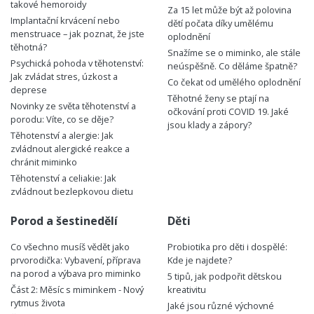
takové hemoroidy
Za 15 let může být až polovina
Implantační krvácení nebo
dětí počata díky umělému
menstruace – jak poznat, že jste
oplodnění
těhotná?
Snažíme se o miminko, ale stále
Psychická pohoda v těhotenství:
neúspěšně. Co děláme špatně?
Jak zvládat stres, úzkost a
Co čekat od umělého oplodnění
deprese
Těhotné ženy se ptají na
Novinky ze světa těhotenství a
očkování proti COVID 19. Jaké
porodu: Víte, co se děje?
jsou klady a zápory?
Těhotenství a alergie: Jak
zvládnout alergické reakce a
chránit miminko
Těhotenství a celiakie: Jak
zvládnout bezlepkovou dietu
Porod a šestinedělí
Děti
Co všechno musíš vědět jako
Probiotika pro děti i dospělé:
prvorodička: Vybavení, příprava
Kde je najdete?
na porod a výbava pro miminko
5 tipů, jak podpořit dětskou
Část 2: Měsíc s miminkem - Nový
kreativitu
rytmus života
Jaké jsou různé výchovné