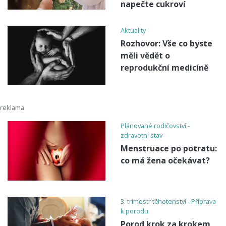
napečte cukroví
Aktuality
Rozhovor: Vše co byste
měli vědět o
reprodukční medicíně
Plánované rodičovství -
zdravotní stav
Menstruace po potratu:
co má žena očekávat?
3. trimestr těhotenství - Příprava
k porodu
Porod krok za krokem