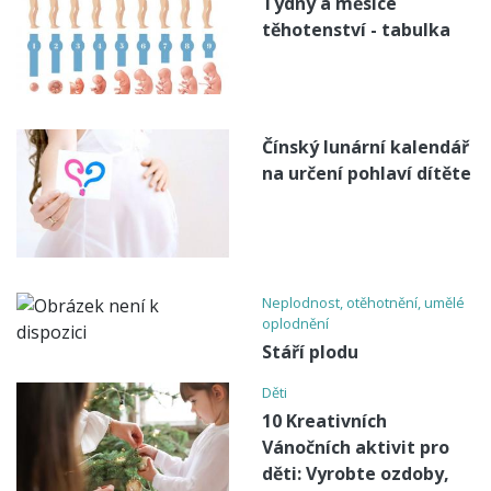
Týdny a měsíce
těhotenství - tabulka
Čínský lunární kalendář
na určení pohlaví dítěte
Neplodnost, otěhotnění, umělé
oplodnění
Stáří plodu
Děti
10 Kreativních
Vánočních aktivit pro
děti: Vyrobte ozdoby,