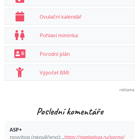
Ovulační kalendář
Pohlaví miminka
Porodní plán
Výpočet BMI
Poslední komentáře
ASP+
novyjtop (neověřeno)
:
„
https://naebalsya.ru/porno/