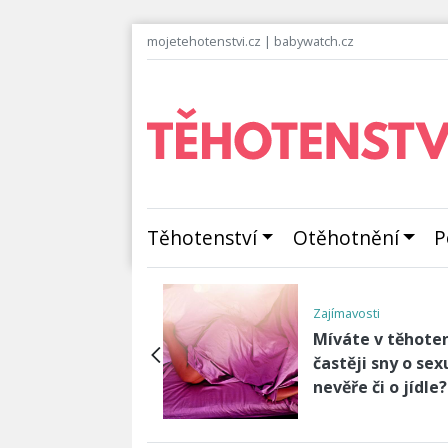
mojetehotenstvi.cz
|
babywatch.cz
Těhotenství
Otěhotnění
P
Miminko
nko
Příznaky, příčiny
oův reflex vypadá
léčba a prevence
ivě
dehydratace koj