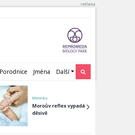
Porodnice
Jména
Další
Životospráva po porodu
Probiotika pro děti i
dospělé: Kde je
najdete?