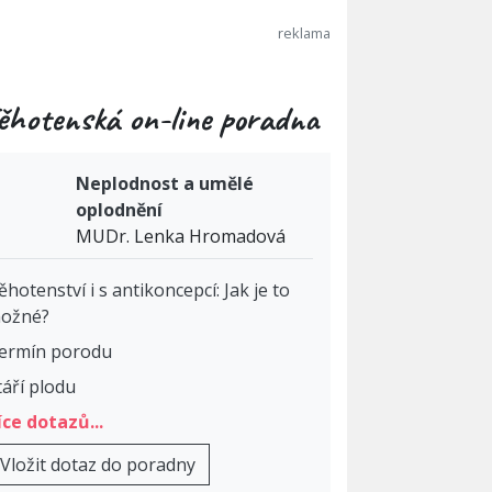
ěhotenská on-line poradna
Neplodnost a umělé
oplodnění
MUDr. Lenka Hromadová
ěhotenství i s antikoncepcí: Jak je to
ožné?
ermín porodu
táří plodu
íce dotazů...
Vložit dotaz do poradny