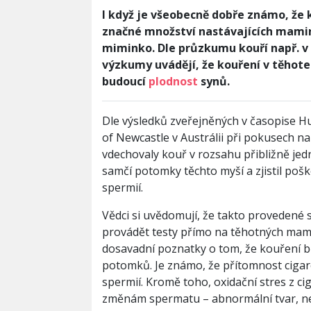
I když je všeobecně dobře známo, že 
značné množství nastávajících mamine
miminko. Dle průzkumu kouří např. v
výzkumy uvádějí, že kouření v těhote
budoucí
plodnost
synů.
Dle výsledků zveřejněných v časopise H
of Newcastle v Austrálii při pokusech na
vdechovaly kouř v rozsahu přibližně je
samčí potomky těchto myší a zjistil poš
spermií.
Vědci si uvědomují, že takto provedené s
provádět testy přímo na těhotných mami
dosavadní poznatky o tom, že kouření 
potomků. Je známo, že přítomnost ciga
spermií. Kromě toho, oxidační stres z ci
změnám spermatu – abnormální tvar, ne