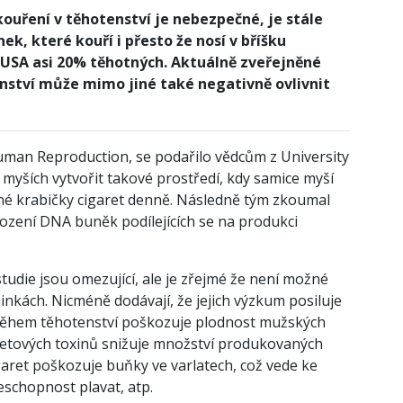
kouření v těhotenství je nebezpečné, je stále
k, které kouří i přesto že nosí v bříšku
 USA asi 20% těhotných. Aktuálně zveřejněné
nství může mimo jiné také negativně ovlivnit
uman Reproduction, se podařilo vědcům z University
 myších vytvořit takové prostředí, kdy samice myší
dné krabičky cigaret denně. Následně tým zkoumal
kození DNA buněk podílejících se na produkci
tudie jsou omezující, ale je zřejmé že není možné
nkách. Nicméně dodávají, že jejich výzkum posiluje
během těhotenství poškozuje plodnost mužských
retových toxinů snižuje množství produkovaných
garet poškozuje buňky ve varlatech, což vede ke
schopnost plavat, atp.