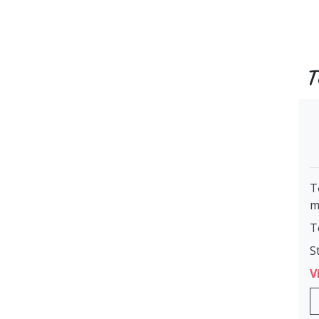
T
T
m
T
S
V