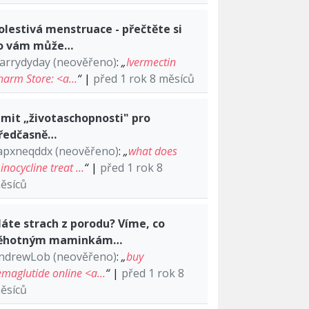
olestivá menstruace - přečtěte si
o vám může…
arrydyday (neověřeno)
:
„
Ivermectin
harm Store: <a…
“
|
před 1 rok 8 měsíců
imit „životaschopnosti" pro
ředčasně…
apxneqddx (neověřeno)
:
„
what does
inocycline treat …
“
|
před 1 rok 8
ěsíců
áte strach z porodu? Víme, co
ěhotným maminkám…
ndrewLob (neověřeno)
:
„
buy
emaglutide online <a…
“
|
před 1 rok 8
ěsíců