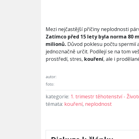
Mezi nejčastější příčiny neplodnosti pár
Zatímco před 15 lety byla norma 80 mi
milionů.
Důvod poklesu počtu spermií a 
jednoznačně určit. Podílejí se na tom veške
prostředí, stres,
kouření
, ale i prodělan
autor:
foto:
kategorie:
1. trimestr těhotenství - Živo
témata:
kouření
,
neplodnost