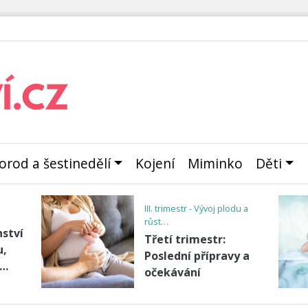
orod a šestinedělí
Kojení
Miminko
Děti
1.trimestr těhotenství - rané
gestó…
Zažíváte opožděnou
,
menstruaci a nejste
těhotná? Možná
enců
byste…