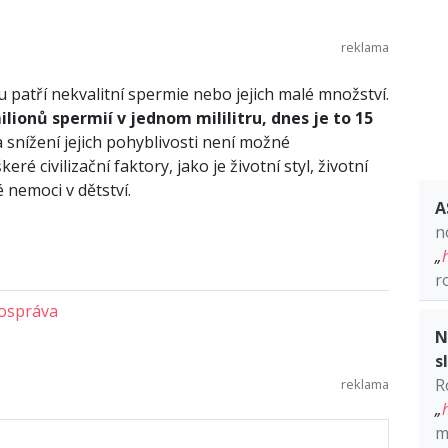
u patří nekvalitní spermie nebo jejich malé množství.
lionů spermií v jednom mililitru, dnes je to 15
snížení jejich pohyblivosti není možné
ré civilizační faktory, jako je životní styl, životní
é nemoci v dětství.
A
n
„
r
tospráva
N
s
R
„
m