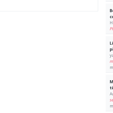
B
c
H
P
L
p
y
m
m
M
t
A
s
m