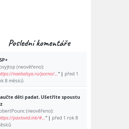
Poslední komentáře
SP+
ovyjtop (neověřeno)
:
https://naebalsya.ru/porno/…
“
|
před 1
ok 8 měsíců
aučte děti padat. Ušetříte spoustu
lz
obertPounc (neověřeno)
:
https://paxlovid.ink/#…
“
|
před 1 rok 8
ěsíců