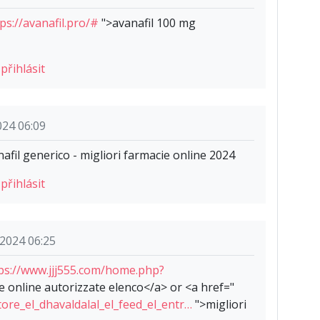
ps://avanafil.pro/#
">avanafil 100 mg
e
přihlásit
024 06:09
afil generico - migliori farmacie online 2024
e
přihlásit
.2024 06:25
ps://www.jjj555.com/home.php?
 online autorizzate elenco</a> or <a href="
store_el_dhavaldalal_el_feed_el_entr…
">migliori