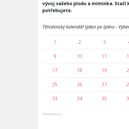
vývoj vašeho plodu a miminka. Stačí k
potřebujete.
Těhotenský kalendář týden po týdnu - Vyber
1
2
3
9
10
11
1
17
18
19
2
25
26
27
2
33
34
35
3
Těhotenství.cz