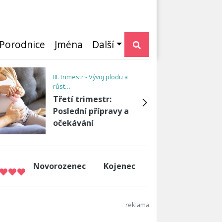
Porodnice
Jména
Další
Děti
Když dítě volá na
rodiče jménem
Novorozenec
Kojenec