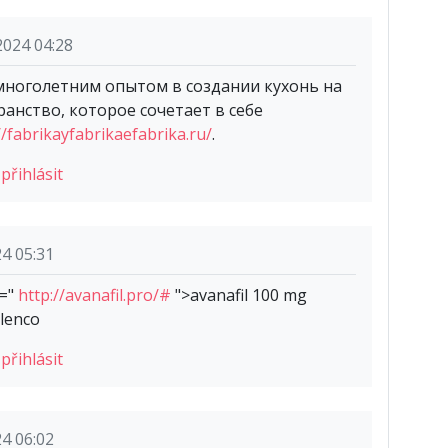
2024 04:28
многолетним опытом в создании кухонь на
ранство, которое сочетает в себе
//fabrikayfabrikaefabrika.ru/
.
e
přihlásit
24 05:31
f="
http://avanafil.pro/#
">avanafil 100 mg
elenco
e
přihlásit
24 06:02