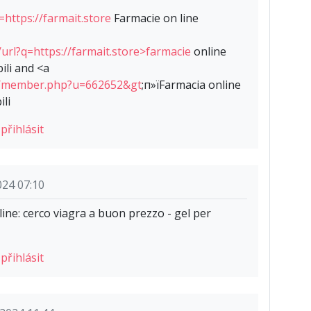
https://farmait.store
Farmacie on line
url?q=https://farmait.store>farmacie
online
bili and <a
um/member.php?u=662652&gt
;п»їFarmacia online
ili
e
přihlásit
024 07:10
ine: cerco viagra a buon prezzo - gel per
e
přihlásit