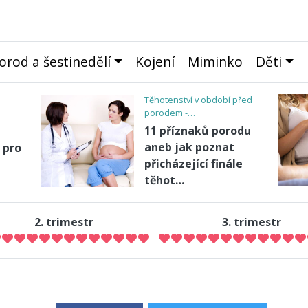
orod a šestinedělí
Kojení
Miminko
Děti
Péče o dítě
e
Když se dítě svléká z
kůže jako had
2. trimestr
3. trimestr