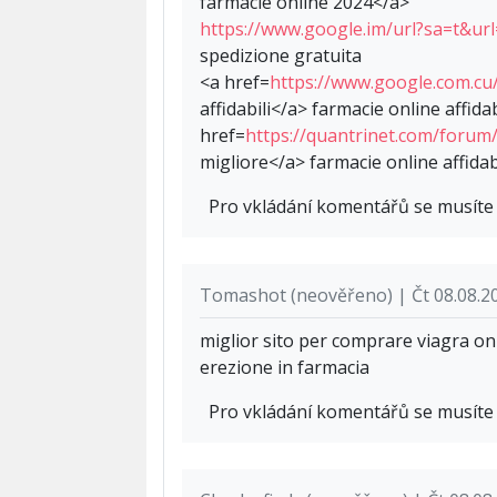
farmacie online 2024</a>
https://www.google.im/url?sa=t&url=
spedizione gratuita
<a href=
https://www.google.com.cu/
affidabili</a> farmacie online affida
href=
https://quantrinet.com/for
migliore</a> farmacie online affidab
Pro vkládání komentářů se musít
Tomashot (neověřeno) | Čt 08.08.2
miglior sito per comprare viagra onl
erezione in farmacia
Pro vkládání komentářů se musít