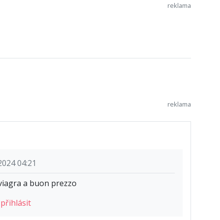
2024 04:21
viagra a buon prezzo
e
přihlásit