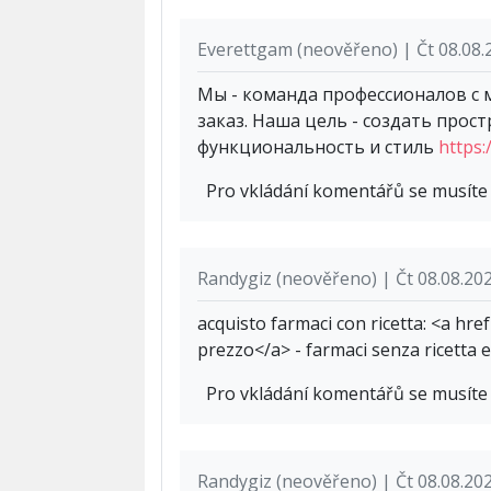
Everettgam (neověřeno) | Čt 08.08.
Мы - команда профессионалов с 
заказ. Наша цель - создать прост
функциональность и стиль
https:
Pro vkládání komentářů se musít
Randygiz (neověřeno) | Čt 08.08.20
acquisto farmaci con ricetta: <a hre
prezzo</a> - farmaci senza ricetta 
Pro vkládání komentářů se musít
Randygiz (neověřeno) | Čt 08.08.20