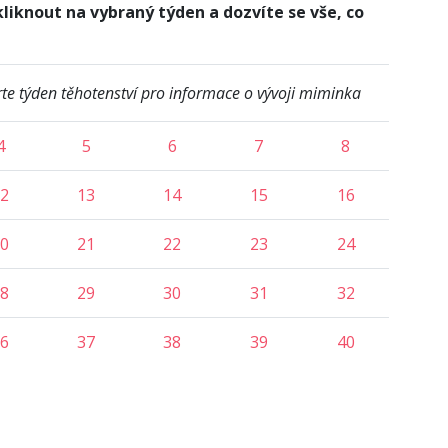
liknout na vybraný týden a dozvíte se vše, co
te týden těhotenství pro informace o vývoji miminka
4
5
6
7
8
2
13
14
15
16
0
21
22
23
24
8
29
30
31
32
6
37
38
39
40