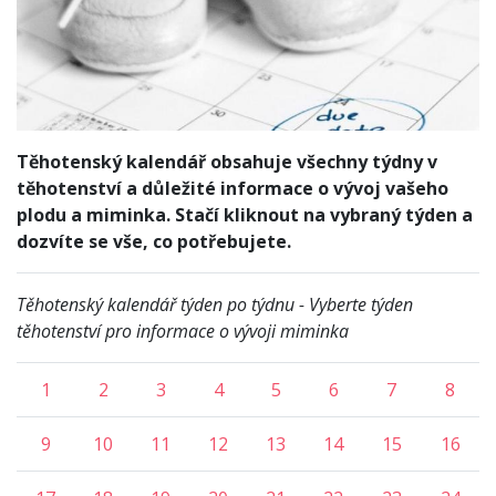
Těhotenský kalendář obsahuje všechny týdny v
těhotenství a důležité informace o vývoj vašeho
plodu a miminka. Stačí kliknout na vybraný týden a
dozvíte se vše, co potřebujete.
Těhotenský kalendář týden po týdnu - Vyberte týden
těhotenství pro informace o vývoji miminka
1
2
3
4
5
6
7
8
9
10
11
12
13
14
15
16