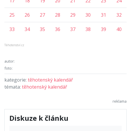
17
18
19
20
21
22
23
24
25
26
27
28
29
30
31
32
33
34
35
36
37
38
39
40
Těhotenství.cz
autor:
foto:
kategorie:
těhotenský kalendář
témata:
těhotenský kalendář
Diskuze k článku