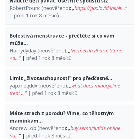
Naučte děti padat. Ušetříte spoustu slz
RobertPounc (neověřeno)
:
„
https://paxlovid.ink/#…
“
|
před 1 rok 8 měsíců
Bolestivá menstruace - přečtěte si co vám
může…
Harrydyday (neověřeno)
:
„
Ivermectin Pharm Store:
<a…
“
|
před 1 rok 8 měsíců
Limit „životaschopnosti" pro předčasně…
yapxneqddx (neověřeno)
:
„
what does minocycline
treat …
“
|
před 1 rok 8 měsíců
Máte strach z porodu? Víme, co těhotným
maminkám…
AndrewLob (neověřeno)
:
„
buy semaglutide online
<a…
“
|
před 1 rok 8 měsíců