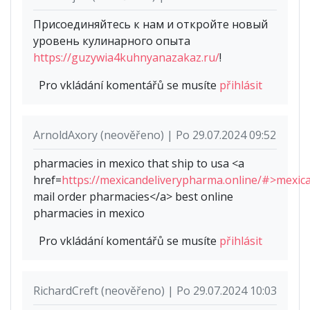
Присоединяйтесь к нам и откройте новый
уровень кулинарного опыта
https://guzywia4kuhnyanazakaz.ru/
!
Pro vkládání komentářů se musíte
přihlásit
ArnoldAxory (neověřeno) | Po 29.07.2024 09:52
pharmacies in mexico that ship to usa <a
href=
https://mexicandeliverypharma.online/#>mexic
mail order pharmacies</a> best online
pharmacies in mexico
Pro vkládání komentářů se musíte
přihlásit
RichardCreft (neověřeno) | Po 29.07.2024 10:03