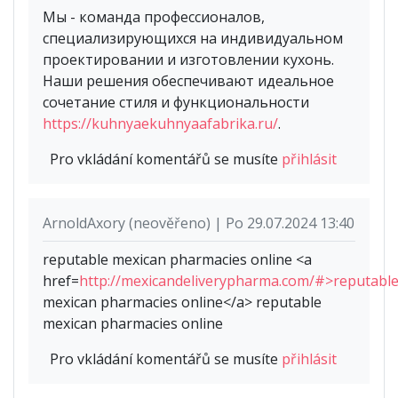
Мы - команда профессионалов,
специализирующихся на индивидуальном
проектировании и изготовлении кухонь.
Наши решения обеспечивают идеальное
сочетание стиля и функциональности
https://kuhnyaekuhnyaafabrika.ru/
.
Pro vkládání komentářů se musíte
přihlásit
ArnoldAxory (neověřeno) | Po 29.07.2024 13:40
reputable mexican pharmacies online <a
href=
http://mexicandeliverypharma.com/#>reputabl
mexican pharmacies online</a> reputable
mexican pharmacies online
Pro vkládání komentářů se musíte
přihlásit