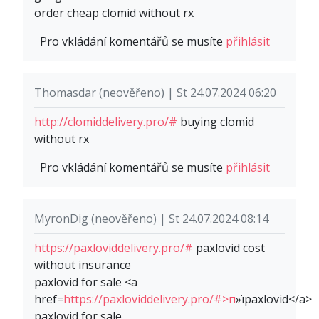
order cheap clomid without rx
Pro vkládání komentářů se musíte
přihlásit
Thomasdar (neověřeno) | St 24.07.2024 06:20
http://clomiddelivery.pro/#
buying clomid
without rx
Pro vkládání komentářů se musíte
přihlásit
MyronDig (neověřeno) | St 24.07.2024 08:14
https://paxloviddelivery.pro/#
paxlovid cost
without insurance
paxlovid for sale <a
href=
https://paxloviddelivery.pro/#>п
»їpaxlovid</a>
paxlovid for sale