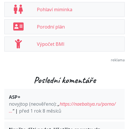
Pohlaví miminka
Porodní plán
Výpočet BMI
Poslední komentáře
ASP+
novyjtop (neověřeno)
:
„
https://naebalsya.ru/porno/
…
“
|
před 1 rok 8 měsíců