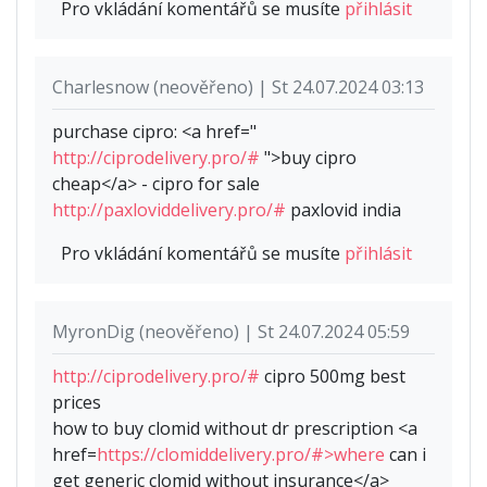
Pro vkládání komentářů se musíte
přihlásit
Charlesnow (neověřeno) | St 24.07.2024 03:13
purchase cipro: <a href="
http://ciprodelivery.pro/#
">buy cipro
cheap</a> - cipro for sale
http://paxloviddelivery.pro/#
paxlovid india
Pro vkládání komentářů se musíte
přihlásit
MyronDig (neověřeno) | St 24.07.2024 05:59
http://ciprodelivery.pro/#
cipro 500mg best
prices
how to buy clomid without dr prescription <a
href=
https://clomiddelivery.pro/#>where
can i
get generic clomid without insurance</a>